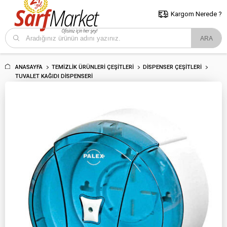
5000 TL ve Üzeri Alışverişlerde İstanbul İçi Kargo Bedava!
Kocaeli
ve Trakya İçin Tıklayın..
Kargom Nerede ?
ANASAYFA
TEMIZLIK ÜRÜNLERI ÇEŞITLERI
DISPENSER ÇEŞITLERI
TUVALET KAĞIDI DISPENSERI