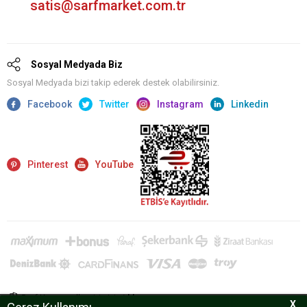
satis@sarfmarket.com.tr
Sosyal Medyada Biz
Sosyal Medyada bizi takip ederek destek olabilirsiniz.
Facebook
Twitter
Instagram
Linkedin
Pinterest
YouTube
Sarf Kurumsal'a giriş için
tıklayın.
X