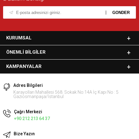
KURUMSAL
ÖNEMLI BILGILER
KAMPANYALAR
Adres Bilgileri
Karayolları Mahallesi 568. Sokak No:14A İç Kapı No : 5
Gaziosmanpaşa/İstanbul
Çağrı Merkezi
+90 212 213 64 37
Bize Yazın