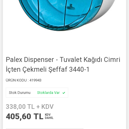
Palex Dispenser - Tuvalet Kağıdı Cimri
İçten Çekmeli Şeffaf 3440-1
ÜRÜN KODU :
419943
Stok Durumu
Stoklarda Var
338,00
TL + KDV
405,60
TL
KDV
DAHİL