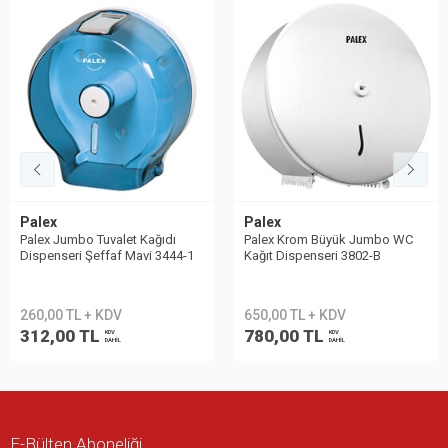
Palex
Palex
Palex Jumbo Tuvalet Kağıdı
Palex Krom Büyük Jumbo WC
Dispenseri Şeffaf Mavi 3444-1
Kağıt Dispenseri 3802-B
260,00 TL + KDV
650,00 TL + KDV
312,00 TL
780,00 TL
KDV
KDV
DAHİL
DAHİL
E-Bülten Aboneliği