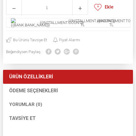
Ekle
{{INSTALLMENT.AMOUNT}}
{{INSTALLMENT.TOTAL
{{INSTALLMENT.COUNT}}
TL
TL
Bu Ürünü Tavsiye Et
Fiyat Alarmı
Beğendiysen Paylaş :
ÜRÜN ÖZELLIKLERI
ÖDEME SEÇENEKLERI
YORUMLAR (0)
TAVSIYE ET