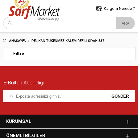
5000 TL ve Üzeri Alışverişlerde İstanbul İçi Kargo Bedava!
Kocaeli
ve Trakya İçin Tıklayın..
Kargom Nerede ?
ANASAYFA
PELIKAN TÜKENMEZ KALEM REFILI SIYAH 337
Filtre
E-Bülten Aboneliği
KURUMSAL
ÖNEMLI BILGILER