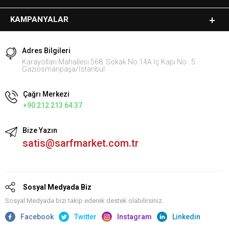
KAMPANYALAR
Adres Bilgileri
Karayolları Mahallesi 568. Sokak No:14A İç Kapı No : 5
Gaziosmanpaşa/İstanbul
Çağrı Merkezi
+90 212 213 64 37
Bize Yazın
satis@sarfmarket.com.tr
Sosyal Medyada Biz
Sosyal Medyada bizi takip ederek destek olabilirsiniz.
Facebook
Twitter
Instagram
Linkedin