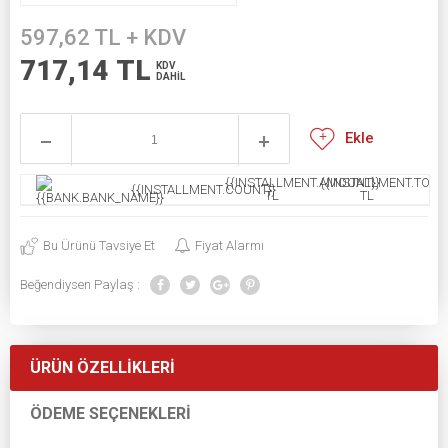
597,62
TL + KDV
717,14
TL
KDV
DAHİL
Ekle
{{INSTALLMENT.AMOUNT}}
{{INSTALLMENT.TOTAL
{{INSTALLMENT.COUNT}}
TL
TL
Bu Ürünü Tavsiye Et
Fiyat Alarmı
Beğendiysen Paylaş :
ÜRÜN ÖZELLIKLERI
ÖDEME SEÇENEKLERI