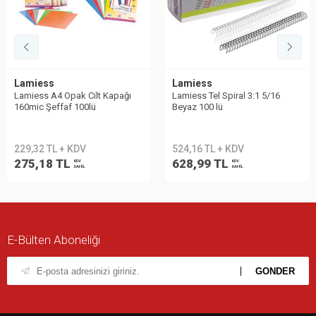
Lamiess
Lamiess
Lamiess A4 Opak Cilt Kapağı
Lamiess Tel Spiral 3:1 5/16
160mic Şeffaf 100lü
Beyaz 100 lü
229,32 TL + KDV
524,16 TL + KDV
275,18 TL
628,99 TL
KDV
KDV
DAHİL
DAHİL
E-Bülten Aboneliği