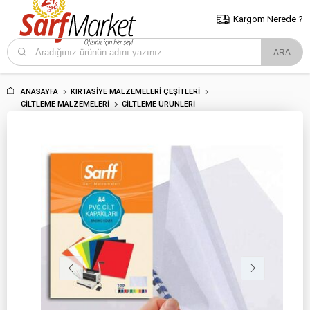
5000 TL ve Üzeri Alışverişlerde İstanbul İçi Kargo Bedava!
Kocaeli
ve Trakya İçin Tıklayın..
Kargom Nerede ?
ANASAYFA
KIRTASIYE MALZEMELERI ÇEŞITLERI
CILTLEME MALZEMELERI
CILTLEME ÜRÜNLERI