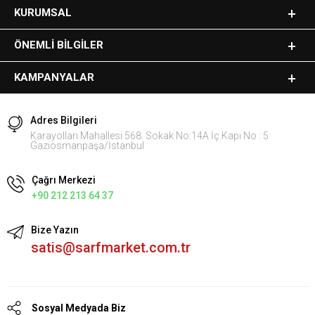
KURUMSAL
ÖNEMLI BILGILER
KAMPANYALAR
Adres Bilgileri
Karayolları Mahallesi 568. Sokak No:14A İç Kapı No : 5
Gaziosmanpaşa/İstanbul
Çağrı Merkezi
+90 212 213 64 37
Bize Yazın
satis@sarfmarket.com.tr
Sosyal Medyada Biz