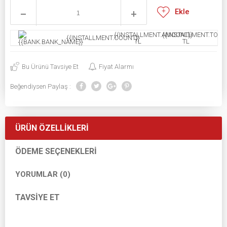
Ekle
{{INSTALLMENT.AMOUNT}}
{{INSTALLMENT.TOTAL
{{INSTALLMENT.COUNT}}
TL
TL
Bu Ürünü Tavsiye Et
Fiyat Alarmı
Beğendiysen Paylaş :
ÜRÜN ÖZELLIKLERI
ÖDEME SEÇENEKLERI
YORUMLAR (0)
TAVSIYE ET