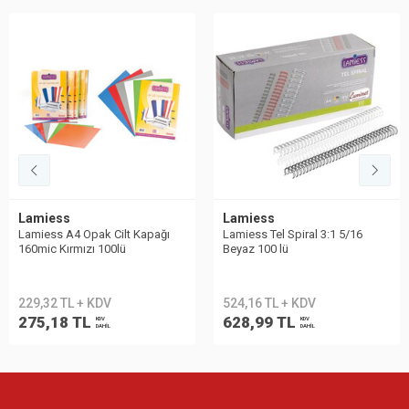
Lamiess
Lamiess
Lamiess A4 Opak Cilt Kapağı
Lamiess Tel Spiral 3:1 5/16
160mic Kırmızı 100lü
Beyaz 100 lü
229,32 TL + KDV
524,16 TL + KDV
275,18 TL
628,99 TL
KDV
KDV
DAHİL
DAHİL