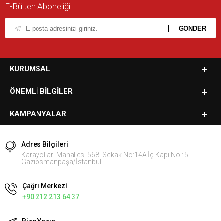
E-Bülten Aboneliği
KURUMSAL
ÖNEMLI BILGILER
KAMPANYALAR
Adres Bilgileri
Karayolları Mahallesi 568. Sokak No:14A İç Kapı No : 5
Gaziosmanpaşa/İstanbul
Çağrı Merkezi
+90 212 213 64 37