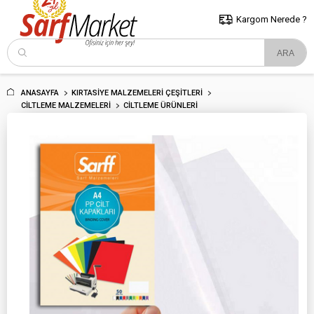
5000 TL ve Üzeri Alışverişlerde İstanbul İçi Kargo Bedava!
Kocaeli
ve Trakya İçin Tıklayın..
Kargom Nerede ?
ANASAYFA
KIRTASIYE MALZEMELERI ÇEŞITLERI
CILTLEME MALZEMELERI
CILTLEME ÜRÜNLERI