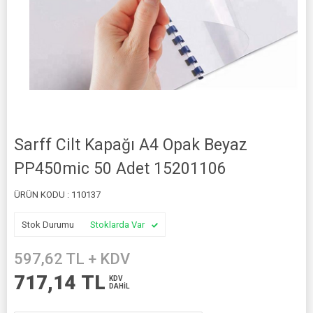
Sarff Cilt Kapağı A4 Opak Beyaz
PP450mic 50 Adet 15201106
ÜRÜN KODU :
110137
Stok Durumu
Stoklarda Var
597,62
TL + KDV
717,14
TL
KDV
DAHİL