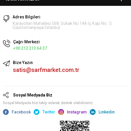
Adres Bilgileri
Karayolları Mahallesi 568. Sokak No:14A İç Kapı No : 5
Gaziosmanpaşa/İstanbul
Çağrı Merkezi
+90 212 213 64 37
Bize Yazın
satis@sarfmarket.com.tr
Sosyal Medyada Biz
Sosyal Medyada bizi takip ederek destek olabilirsiniz.
Facebook
Twitter
Instagram
Linkedin