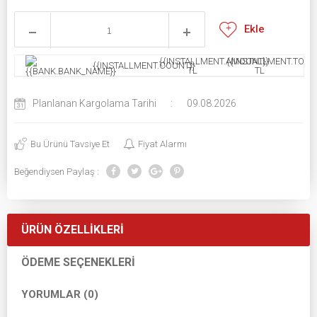
Ekle
{{INSTALLMENT.AMOUNT}}
{{INSTALLMENT.TOTAL
{{INSTALLMENT.COUNT}}
TL
TL
Planlanan Kargolama Tarihi
:
09.08.2026
Bu Ürünü Tavsiye Et
Fiyat Alarmı
Beğendiysen Paylaş :
ÜRÜN ÖZELLIKLERI
ÖDEME SEÇENEKLERI
YORUMLAR (0)