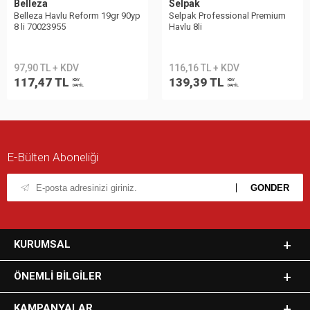
Belleza
Selpak
Belleza Havlu Reform 19gr 90yp
Selpak Professional Premium
8 li 70023955
Havlu 8li
97,90 TL + KDV
116,16 TL + KDV
117,47 TL
139,39 TL
KDV
KDV
DAHİL
DAHİL
E-Bülten Aboneliği
KURUMSAL
ÖNEMLI BILGILER
KAMPANYALAR