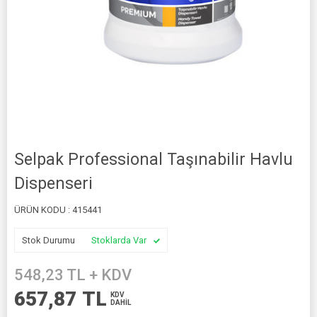
Selpak Professional Taşınabilir Havlu
Dispenseri
ÜRÜN KODU :
415441
Stok Durumu
Stoklarda Var
548,23
TL + KDV
657,87
TL
KDV
DAHİL