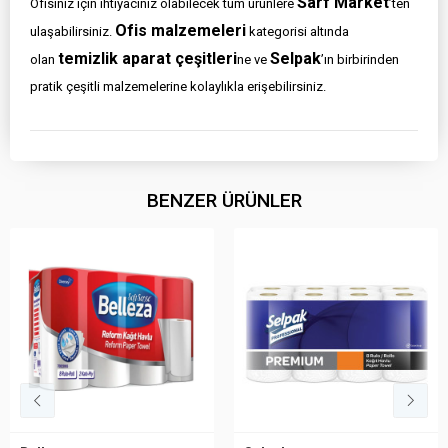
Sarf Market
Ofisiniz için ihtiyacınız olabilecek tüm ürünlere
’ten
Ofis malzemeleri
ulaşabilirsiniz.
kategorisi altında
temizlik aparat çeşitleri
Selpak
olan
ne ve
’ın birbirinden
pratik çeşitli malzemelerine kolaylıkla erişebilirsiniz.
BENZER ÜRÜNLER