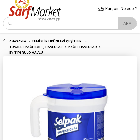
5000 TL ve Üzeri Alışverişlerde İstanbul İçi Kargo Bedava!
Kocaeli
ve Trakya İçin Tıklayın..
Kargom Nerede ?
ANASAYFA
TEMIZLIK ÜRÜNLERI ÇEŞITLERI
TUVALET KAĞITLARI , HAVLULAR
KAĞIT HAVLULAR
EV TIPI RULO HAVLU