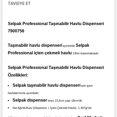
TAVSIYE ET
Selpak Professional Taşınabilir Havlu Dispenseri
7900756
Taşınabilir havlu dispenseri
Selpak
içerisinde
Professional içten çekmeli havlu
140m bulunmaktadır.
Selpak Professional Taşınabilir Havlu Dispenseri
Özellikleri:
Selpak taşınabilir havlu dispenseri
tüm içten
havlularımızla uyumludır.
Selpak dispenser
boyu 23,5cm çapı 18cm'dir.
Net Ağırlık/Kutu (Dispenser + İçten Çekmeli Havlu) :1.307gr'dır.