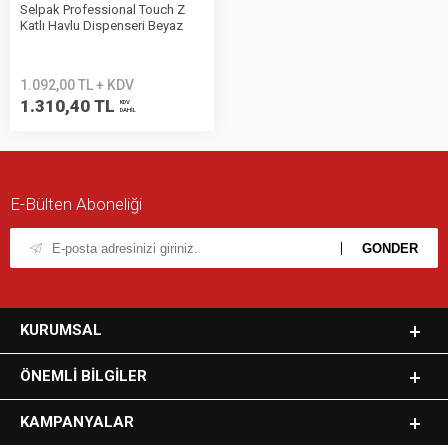
Selpak Professional Touch Z
Katlı Havlu Dispenseri Beyaz
7900014
1.092,00 TL + KDV
1.310,40 TL
KDV
DAHİL
E-Bülten Aboneliği
KURUMSAL
ÖNEMLI BILGILER
KAMPANYALAR