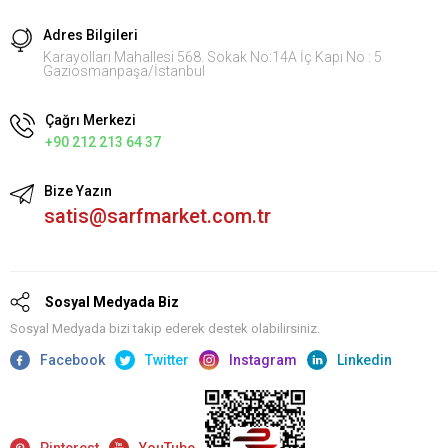
Adres Bilgileri
Karayolları Mahallesi 568. Sokak No:14A İç Kapı No : 5
Gaziosmanpaşa/İstanbul
Çağrı Merkezi
+90 212 213 64 37
Bize Yazın
satis@sarfmarket.com.tr
Sosyal Medyada Biz
Sosyal Medyada bizi takip ederek destek olabilirsiniz.
Facebook
Twitter
Instagram
Linkedin
Pinterest
YouTube