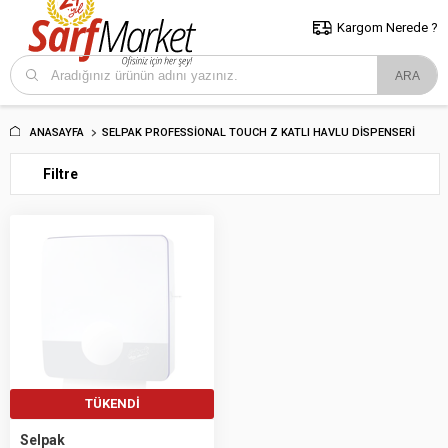
5000 TL ve Üzeri Alışverişlerde İstanbul İçi Kargo Bedava!
Kocaeli
ve Trakya İçin Tıklayın..
Kargom Nerede ?
ANASAYFA
SELPAK PROFESSIONAL TOUCH Z KATLI HAVLU DISPENSERI
Filtre
TÜKENDI
Selpak