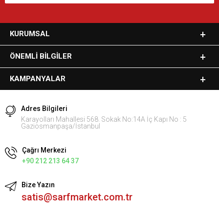
KURUMSAL
ÖNEMLI BILGILER
KAMPANYALAR
Adres Bilgileri
Karayolları Mahallesi 568. Sokak No:14A İç Kapı No : 5
Gaziosmanpaşa/İstanbul
Çağrı Merkezi
+90 212 213 64 37
Bize Yazın
satis@sarfmarket.com.tr