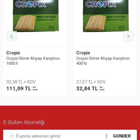
Cropix
Cropix
Cropix Stirrer Ahşap Karıştırıcı
Cropix Stirrer Ahşap Karıştırıcı
1000 li
400 lü
92,58 TL + KDV
27,37 TL + KDV
111,09 TL
32,84 TL
KDV
KDV
DAHİL
DAHİL
E-Bülten Aboneliği