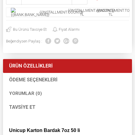
{{INSTALLMENT.AMOUNT}}
{{INSTALLMENT.TOTAL
{{INSTALLMENT.COUNT}}
TL
TL
Bu Ürünü Tavsiye Et
Fiyat Alarmı
Beğendiysen Paylaş :
ÜRÜN ÖZELLIKLERI
ÖDEME SEÇENEKLERI
YORUMLAR (0)
TAVSIYE ET
Unicup Karton Bardak 7oz 50 li