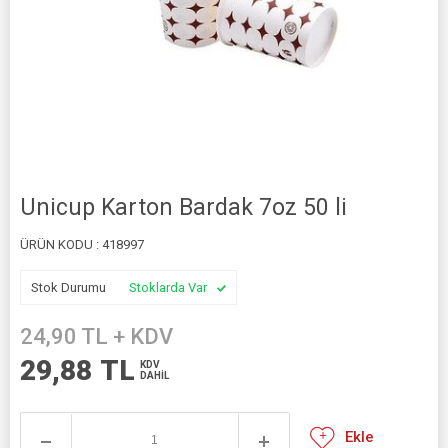
Unicup Karton Bardak 7oz 50 li
ÜRÜN KODU :
418997
Stok Durumu
Stoklarda Var
24,90
TL + KDV
29,88
TL
KDV
DAHİL
Ekle