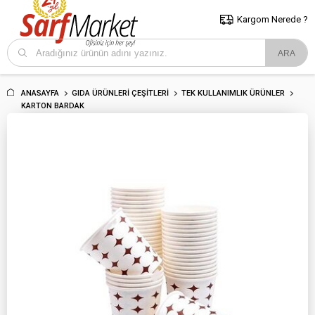
5000 TL ve Üzeri Alışverişlerde İstanbul İçi Kargo Bedava!
Kocaeli
ve Trakya İçin Tıklayın..
Kargom Nerede ?
ANASAYFA
GIDA ÜRÜNLERI ÇEŞITLERI
TEK KULLANIMLIK ÜRÜNLER
KARTON BARDAK