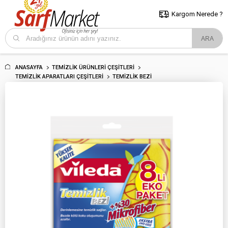
5000 TL ve Üzeri Alışverişlerde İstanbul İçi Kargo Bedava!
Kocaeli
ve Trakya İçin Tıklayın..
Kargom Nerede ?
ANASAYFA
TEMIZLIK ÜRÜNLERI ÇEŞITLERI
TEMIZLIK APARATLARI ÇEŞITLERI
TEMIZLIK BEZI