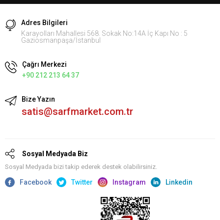
Adres Bilgileri
Karayolları Mahallesi 568. Sokak No:14A İç Kapı No : 5
Gaziosmanpaşa/İstanbul
Çağrı Merkezi
+90 212 213 64 37
Bize Yazın
satis@sarfmarket.com.tr
Sosyal Medyada Biz
Sosyal Medyada bizi takip ederek destek olabilirsiniz.
Facebook
Twitter
Instagram
Linkedin