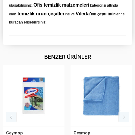
Ofis temizlik malzemeleri
ulaşabilirsiniz.
kategorisi altında
temizlik ürün çeşitleri
Vileda'
olan
ne ve
nın
çeşitli
ürünlerine
buradan erişebilirsiniz.
BENZER ÜRÜNLER
Ceymop
Ceymop