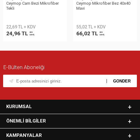
Ceymop Cam Bezi Mikrofiber
Ceymop Mikrofiber Bez 40x40
Tekli
Mavi
22,69 TL + KDV
55,02 TL + KDV
24,96 TL
66,02 TL
KDV
KDV
DAHİL
DAHİL
E-Bülten Aboneliği
KURUMSAL
ÖNEMLI BILGILER
KAMPANYALAR