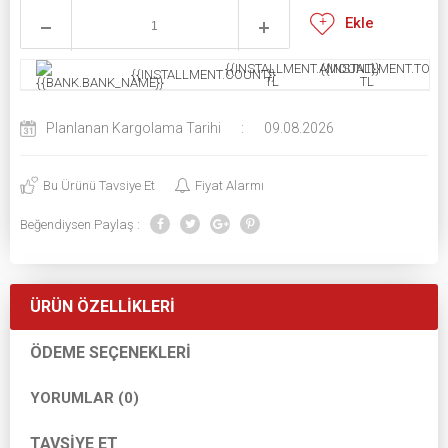
Ekle
{{INSTALLMENT.AMOUNT}}
{{INSTALLMENT.TOTAL
{{INSTALLMENT.COUNT}}
TL
TL
Planlanan Kargolama Tarihi
:
09.08.2026
Bu Ürünü Tavsiye Et
Fiyat Alarmı
Beğendiysen Paylaş :
ÜRÜN ÖZELLIKLERI
ÖDEME SEÇENEKLERI
YORUMLAR (0)
TAVSIYE ET