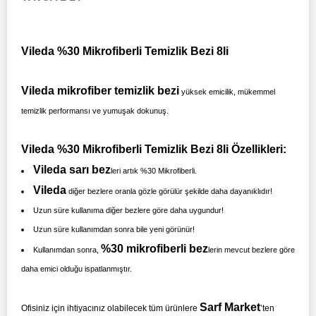
Vileda %30 Mikrofiberli Temizlik Bezi 8li
Vileda mikrofiber temizlik bezi
yüksek emicilik, mükemmel
temizlik performansı ve yumuşak dokunuş.
Vileda %30 Mikrofiberli Temizlik Bezi 8li Özellikleri:
Vileda sarı bez
leri artık %30 Mikrofiberli.
Vileda
diğer bezlere oranla gözle görülür şekilde daha dayanıklıdır!
Uzun süre kullanıma diğer bezlere göre daha uygundur!
Uzun süre kullanımdan sonra bile yeni görünür!
%30 mikrofiberli bez
Kullanımdan sonra,
lerin mevcut bezlere göre
daha emici olduğu ispatlanmıştır.
Sarf Market
Ofisiniz için ihtiyacınız olabilecek tüm ürünlere
’ten