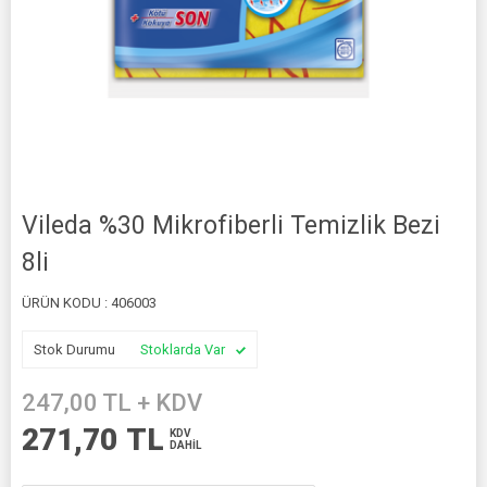
Vileda %30 Mikrofiberli Temizlik Bezi
8li
ÜRÜN KODU :
406003
Stok Durumu
Stoklarda Var
247,00
TL + KDV
271,70
TL
KDV
DAHİL