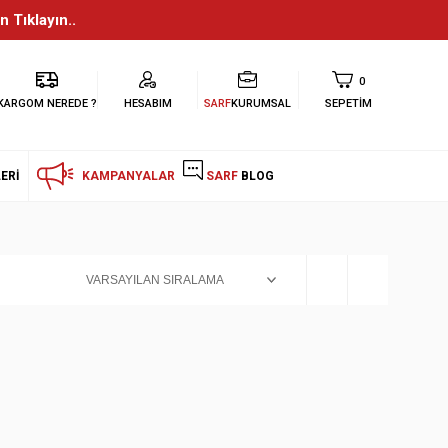
n Tıklayın..
0
KARGOM NEREDE ?
HESABIM
SARF
KURUMSAL
SEPETIM
ERI
KAMPANYALAR
SARF
BLOG