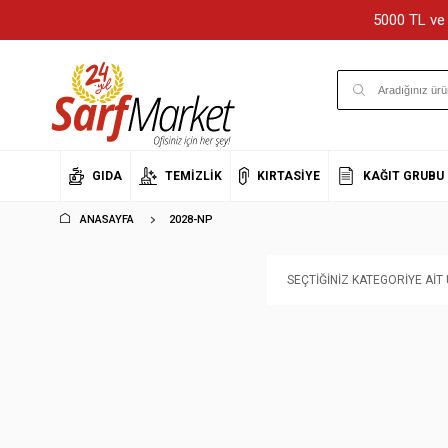
5000 TL ve 
GIDA
TEMIZLIK
KIRTASIYE
KAĞIT GRUBU
ANASAYFA
2028-NP
SEÇTIĞINIZ KATEGORIYE AI