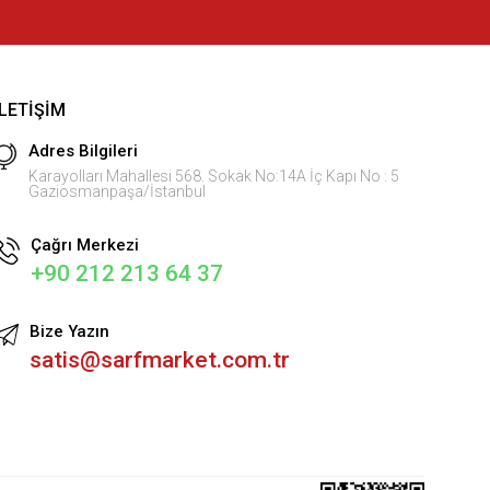
İLETIŞIM
Adres Bilgileri
Karayolları Mahallesi 568. Sokak No:14A İç Kapı No : 5
Gaziosmanpaşa/İstanbul
Çağrı Merkezi
+90 212 213 64 37
Bize Yazın
satis@sarfmarket.com.tr