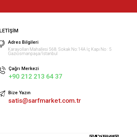
İLETIŞIM
Adres Bilgileri
Karayolları Mahallesi 568. Sokak No:14A İç Kapı No : 5
Gaziosmanpaşa/İstanbul
Çağrı Merkezi
+90 212 213 64 37
Bize Yazın
satis@sarfmarket.com.tr