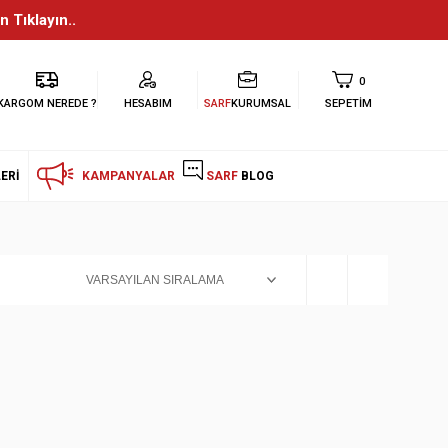
n Tıklayın..
0
KARGOM NEREDE ?
HESABIM
SARF
KURUMSAL
SEPETIM
ERI
KAMPANYALAR
SARF
BLOG