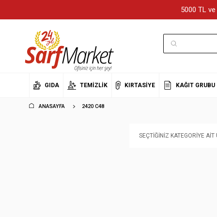
5000 TL ve 
GIDA
TEMIZLIK
KIRTASIYE
KAĞIT GRUBU
ANASAYFA
2420 C48
SEÇTIĞINIZ KATEGORIYE AI