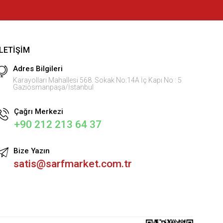
İLETIŞIM
Adres Bilgileri
Karayolları Mahallesi 568. Sokak No:14A İç Kapı No : 5
Gaziosmanpaşa/İstanbul
Çağrı Merkezi
+90 212 213 64 37
Bize Yazın
satis@sarfmarket.com.tr