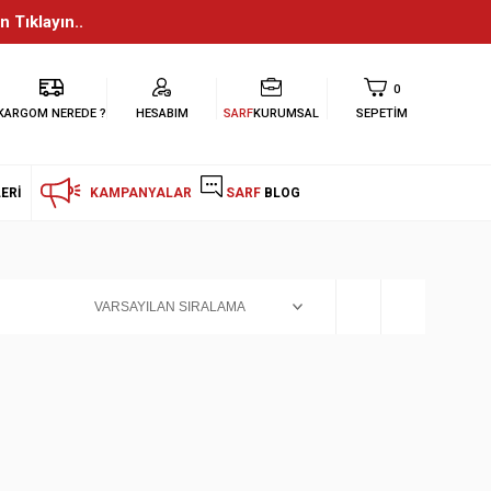
n Tıklayın..
0
KARGOM NEREDE ?
HESABIM
SARF
KURUMSAL
SEPETIM
ERI
KAMPANYALAR
SARF
BLOG