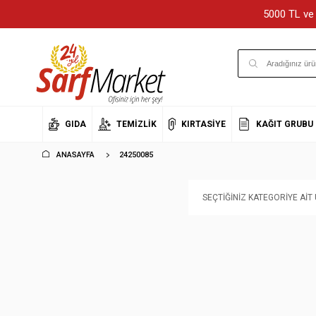
5000 TL ve 
GIDA
TEMIZLIK
KIRTASIYE
KAĞIT GRUBU
ANASAYFA
24250085
SEÇTIĞINIZ KATEGORIYE AI