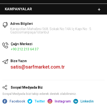
KAMPANYALAR
Adres Bilgileri
Karayolları Mahallesi 568. Sokak No:14A İç Kapı No : 5
Gaziosmanpaşa/İstanbul
Çağrı Merkezi
+90 212 213 64 37
Bize Yazın
satis@sarfmarket.com.tr
Sosyal Medyada Biz
Sosyal Medyada bizi takip ederek destek olabilirsiniz.
Facebook
Twitter
Instagram
Linkedin