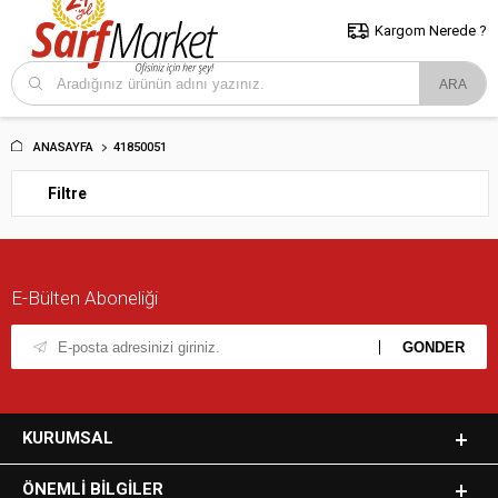
5000 TL ve Üzeri Alışverişlerde İstanbul İçi Kargo Bedava!
Kocaeli
ve Trakya İçin Tıklayın..
Kargom Nerede ?
ANASAYFA
41850051
Filtre
E-Bülten Aboneliği
KURUMSAL
ÖNEMLI BILGILER