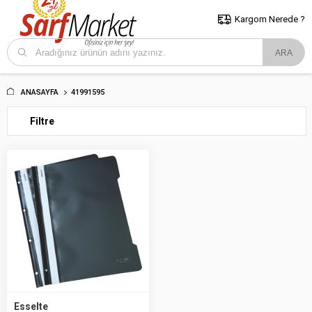
5000 TL ve Üzeri Alışverişlerde İstanbul İçi Kargo Bedava!
Kocaeli
ve Trakya İçin Tıklayın..
Kargom Nerede ?
ANASAYFA
41991595
Filtre
Esselte