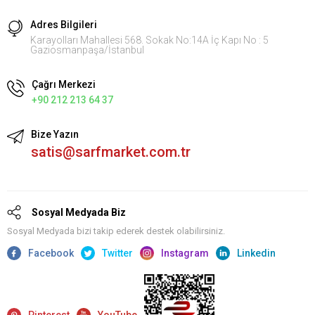
Adres Bilgileri
Karayolları Mahallesi 568. Sokak No:14A İç Kapı No : 5
Gaziosmanpaşa/İstanbul
Çağrı Merkezi
+90 212 213 64 37
Bize Yazın
satis@sarfmarket.com.tr
Sosyal Medyada Biz
Sosyal Medyada bizi takip ederek destek olabilirsiniz.
Facebook
Twitter
Instagram
Linkedin
Pinterest
YouTube