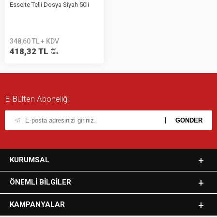
Esselte Telli Dosya Siyah 50li
348,60 TL + KDV
418,32 TL
KDV
DAHİL
E-Bülten Aboneliği
KURUMSAL
ÖNEMLI BILGILER
KAMPANYALAR