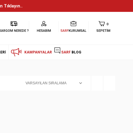
n Tıklayın..
0
KARGOM NEREDE ?
HESABIM
SARF
KURUMSAL
SEPETIM
ERI
KAMPANYALAR
SARF
BLOG