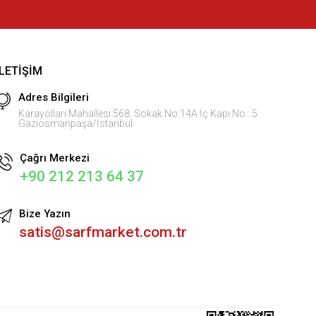
İLETIŞIM
Adres Bilgileri
Karayolları Mahallesi 568. Sokak No:14A İç Kapı No : 5
Gaziosmanpaşa/İstanbul
Çağrı Merkezi
+90 212 213 64 37
Bize Yazın
satis@sarfmarket.com.tr