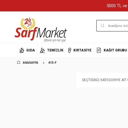
5000 TL ve 
GIDA
TEMIZLIK
KIRTASIYE
KAĞIT GRUBU
ANASAYFA
41S-F
SEÇTIĞINIZ KATEGORIYE AI