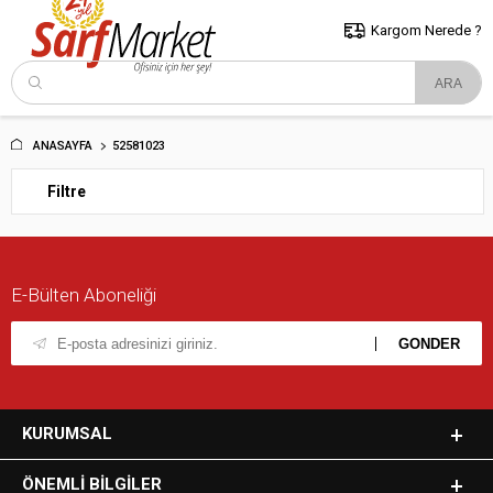
5000 TL ve Üzeri Alışverişlerde İstanbul İçi Kargo Bedava!
Kocaeli
ve Trakya İçin Tıklayın..
Kargom Nerede ?
ANASAYFA
52581023
Filtre
E-Bülten Aboneliği
KURUMSAL
ÖNEMLI BILGILER