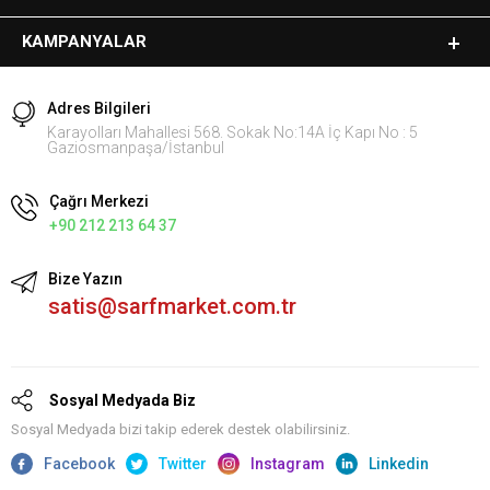
KAMPANYALAR
Adres Bilgileri
Karayolları Mahallesi 568. Sokak No:14A İç Kapı No : 5
Gaziosmanpaşa/İstanbul
Çağrı Merkezi
+90 212 213 64 37
Bize Yazın
satis@sarfmarket.com.tr
Sosyal Medyada Biz
Sosyal Medyada bizi takip ederek destek olabilirsiniz.
Facebook
Twitter
Instagram
Linkedin