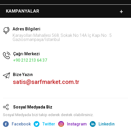
KAMPANYALAR
Adres Bilgileri
Karayolları Mahallesi 568. Sokak No:14A İç Kapı No : 5
Gaziosmanpaşa/İstanbul
Çağrı Merkezi
+90 212 213 64 37
Bize Yazın
satis@sarfmarket.com.tr
Sosyal Medyada Biz
Sosyal Medyada bizi takip ederek destek olabilirsiniz.
Facebook
Twitter
Instagram
Linkedin