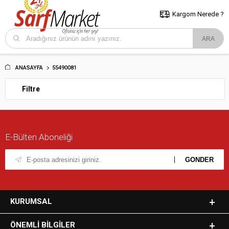
5000 TL ve Üzeri Alışverişlerde İstanbul İçi Kargo Bedava!
Kocaeli
ve Trakya İçin Tıklayın..
Kargom Nerede ?
ANASAYFA
55490081
Filtre
E-Bülten Aboneliği
KURUMSAL
ÖNEMLI BILGILER