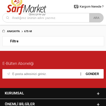
5000 TL ve Üzeri Alışverişlerde İstanbul İçi Kargo Bedava!
Kocaeli
ve Trakya İçin Tıklayın..
Kargom Nerede ?
ANASAYFA
67S-M
Filtre
E-Bülten Aboneliği
KURUMSAL
ÖNEMLI BILGILER