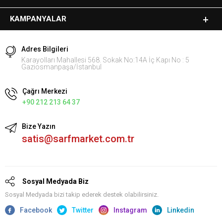
KAMPANYALAR
Adres Bilgileri
Karayolları Mahallesi 568. Sokak No:14A İç Kapı No : 5
Gaziosmanpaşa/İstanbul
Çağrı Merkezi
+90 212 213 64 37
Bize Yazın
satis@sarfmarket.com.tr
Sosyal Medyada Biz
Sosyal Medyada bizi takip ederek destek olabilirsiniz.
Facebook
Twitter
Instagram
Linkedin