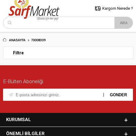
5000 TL ve Üzeri Alışverişlerde İstanbul İçi Kargo Bedava!
Kocaeli
ve Trakya İçin Tıklayın..
Kargom Nerede ?
ANASAYFA
70008309
Filtre
E-Bülten Aboneliği
KURUMSAL
ÖNEMLI BILGILER