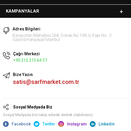
KAMPANYALAR
Adres Bilgileri
Karayolları Mahallesi 568. Sokak No:14A İç Kapı No : 5
Gaziosmanpaşa/İstanbul
Çağrı Merkezi
+90 212 213 64 37
Bize Yazın
satis@sarfmarket.com.tr
Sosyal Medyada Biz
Sosyal Medyada bizi takip ederek destek olabilirsiniz.
Facebook
Twitter
Instagram
Linkedin