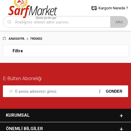
5000 TL ve Üzeri Alışverişlerde İstanbul İçi Kargo Bedava!
Kocaeli
ve Trakya İçin Tıklayın..
Kargom Nerede ?
ANASAYFA
7905402
Filtre
E-Bülten Aboneliği
KURUMSAL
ÖNEMLI BILGILER