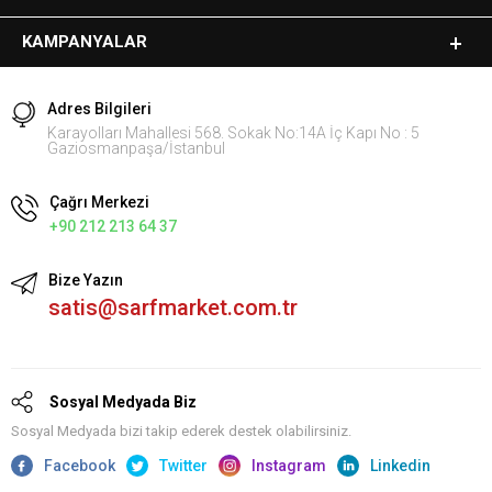
KAMPANYALAR
Adres Bilgileri
Karayolları Mahallesi 568. Sokak No:14A İç Kapı No : 5
Gaziosmanpaşa/İstanbul
Çağrı Merkezi
+90 212 213 64 37
Bize Yazın
satis@sarfmarket.com.tr
Sosyal Medyada Biz
Sosyal Medyada bizi takip ederek destek olabilirsiniz.
Facebook
Twitter
Instagram
Linkedin