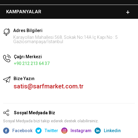
KAMPANYALAR
Adres Bilgileri
Karayolları Mahallesi 568. Sokak No:14A İç Kapı No : 5
Gaziosmanpaşa/İstanbul
Çağrı Merkezi
+90 212 213 64 37
Bize Yazın
satis@sarfmarket.com.tr
Sosyal Medyada Biz
Sosyal Medyada bizi takip ederek destek olabilirsiniz.
Facebook
Twitter
Instagram
Linkedin