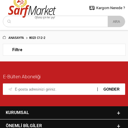
5000 TL ve Üzeri Alışverişlerde İstanbul İçi Kargo Bedava!
Kocaeli
ve Trakya İçin Tıklayın..
Kargom Nerede ?
ANASAYFA
8023 C12-2
Filtre
E-Bülten Aboneliği
KURUMSAL
ÖNEMLI BILGILER