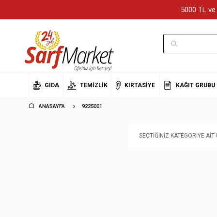
5000 TL ve 
GIDA
TEMIZLIK
KIRTASIYE
KAĞIT GRUBU
ANASAYFA
9225001
SEÇTIĞINIZ KATEGORIYE AI