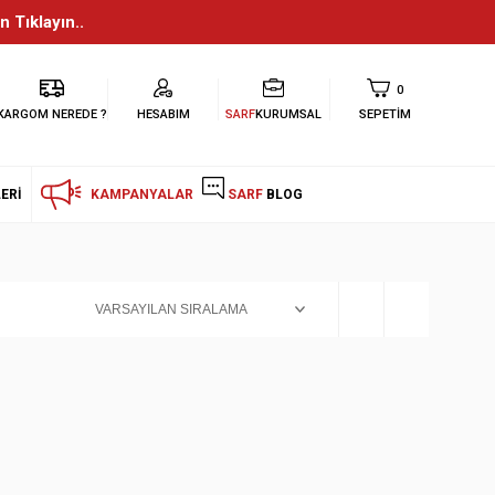
n Tıklayın..
0
KARGOM NEREDE ?
HESABIM
SARF
KURUMSAL
SEPETIM
ERI
KAMPANYALAR
SARF
BLOG