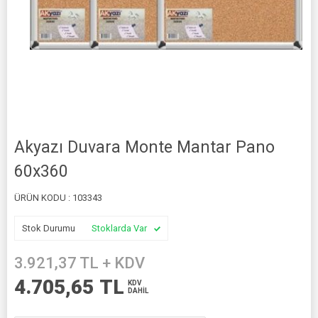
Akyazı Duvara Monte Mantar Pano
60x360
ÜRÜN KODU :
103343
Stok Durumu
Stoklarda Var
3.921,37
TL + KDV
4.705,65
TL
KDV
DAHİL