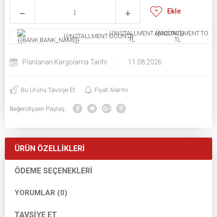
Ekle
{{INSTALLMENT.AMOUNT}}
{{INSTALLMENT.TOTAL
{{INSTALLMENT.COUNT}}
TL
TL
Planlanan Kargolama Tarihi
:
11.08.2026
Bu Ürünü Tavsiye Et
Fiyat Alarmı
Beğendiysen Paylaş :
ÜRÜN ÖZELLIKLERI
ÖDEME SEÇENEKLERI
YORUMLAR (0)
TAVSIYE ET