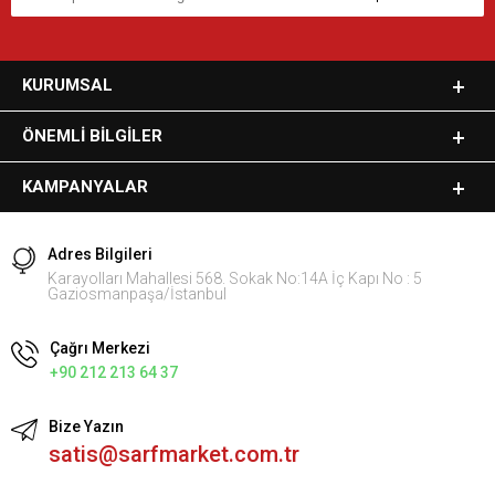
KURUMSAL
ÖNEMLI BILGILER
KAMPANYALAR
Adres Bilgileri
Karayolları Mahallesi 568. Sokak No:14A İç Kapı No : 5
Gaziosmanpaşa/İstanbul
Çağrı Merkezi
+90 212 213 64 37
Bize Yazın
satis@sarfmarket.com.tr