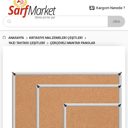
5000 TL ve Üzeri Alışverişlerde İstanbul İçi Kargo Bedava!
Kocaeli
ve Trakya İçin Tıklayın..
Kargom Nerede ?
ANASAYFA
KIRTASIYE MALZEMELERI ÇEŞITLERI
YAZI TAHTASI ÇEŞITLERI
ÇERÇEVELI MANTAR PANOLAR