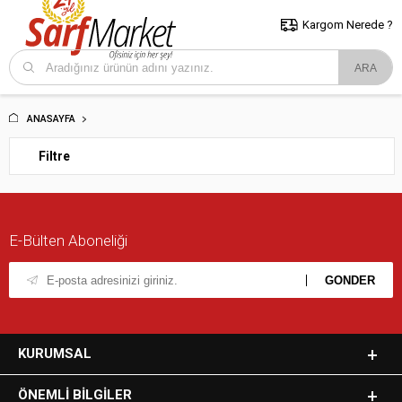
5000 TL ve Üzeri Alışverişlerde İstanbul İçi Kargo Bedava!
Kocaeli
ve Trakya İçin Tıklayın..
Kargom Nerede ?
ANASAYFA
Filtre
E-Bülten Aboneliği
KURUMSAL
ÖNEMLI BILGILER