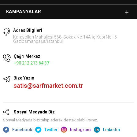
KAMPANYALAR
Adres Bilgileri
Karayolları Mahallesi 568. Sokak No:14A İç Kapı No : 5
Gaziosmanpaşa/İstanbul
Çağrı Merkezi
+90 212 213 64 37
Bize Yazın
satis@sarfmarket.com.tr
Sosyal Medyada Biz
Sosyal Medyada bizi takip ederek destek olabilirsiniz.
Facebook
Twitter
Instagram
Linkedin