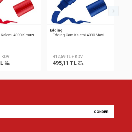
Edding
Eddi
Kalemi 4090 Kırmızı
Edding Cam Kalemi 4090 Mavi
Edd
+ KDV
412,59 TL + KDV
41
TL
495,11 TL
49
KDV
KDV
DAHİL
DAHİL