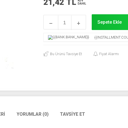
21,42
TL
KDV
DAHİL
Sepete Ekle
{{INSTALLMENT.COU
Bu Ürünü Tavsiye Et
Fiyat Alarmı
RI
YORUMLAR (0)
TAVSIYE ET