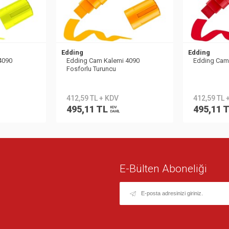
Edding
Edding
4090
Edding Cam Kalemi 4090
Edding Cam 
Fosforlu Turuncu
412,59 TL + KDV
412,59 TL 
495,11 TL
495,11 
KDV
DAHİL
E-Bülten Aboneliği