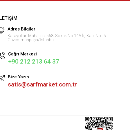
İLETIŞIM
Adres Bilgileri
Karayolları Mahallesi 568. Sokak No:14A İç Kapı No : 5
Gaziosmanpaşa/İstanbul
Çağrı Merkezi
+90 212 213 64 37
Bize Yazın
satis@sarfmarket.com.tr