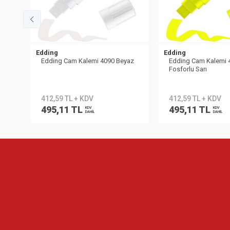
Edding
Edding
00
Edding Cam Kalemi 4090 Beyaz
Edding Cam Kalemi 
Fosforlu Sarı
412,59 TL + KDV
412,59 TL + KDV
495,11 TL
495,11 TL
KDV
KDV
DAHİL
DAHİL