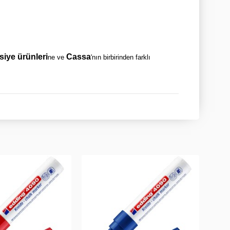
asiye ürünleri
Cassa
ne ve
'nın birbirinden farklı