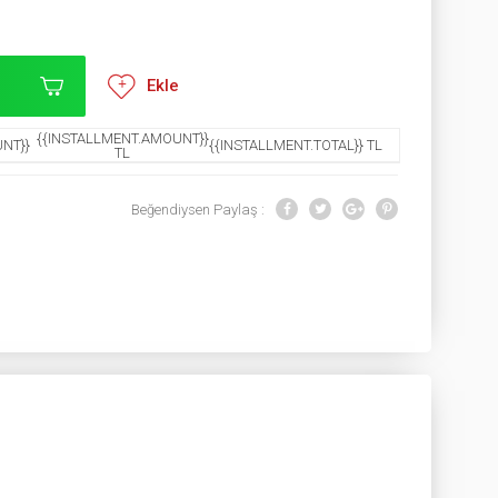
Ekle
{{INSTALLMENT.AMOUNT}}
NT}}
{{INSTALLMENT.TOTAL}} TL
TL
Beğendiysen Paylaş :