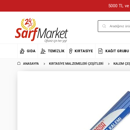
5000 TL ve 
GIDA
TEMIZLIK
KIRTASIYE
KAĞIT GRUBU
ANASAYFA
KIRTASIYE MALZEMELERI ÇEŞITLERI
KALEM ÇEŞ