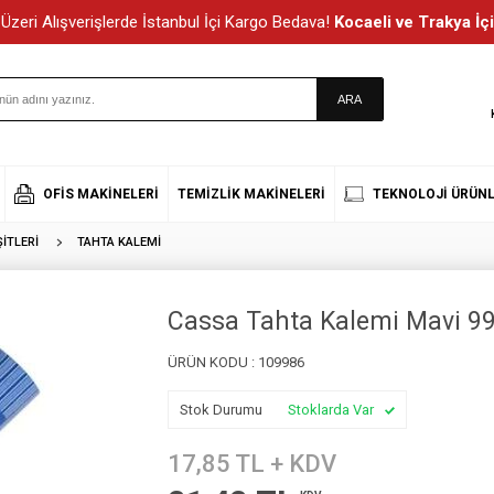
Üzeri Alışverişlerde İstanbul İçi Kargo Bedava!
Kocaeli ve Trakya İçi
OFIS MAKINELERI
TEMIZLIK MAKINELERI
TEKNOLOJI ÜRÜNL
ITLERI
TAHTA KALEMI
Cassa Tahta Kalemi Mavi 9
ÜRÜN KODU :
109986
Stok Durumu
Stoklarda Var
17,85
TL + KDV