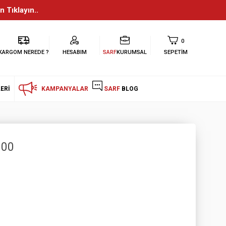
n Tıklayın..
0
KARGOM NEREDE ?
HESABIM
SARF
KURUMSAL
SEPETIM
ERI
KAMPANYALAR
SARF
BLOG
900