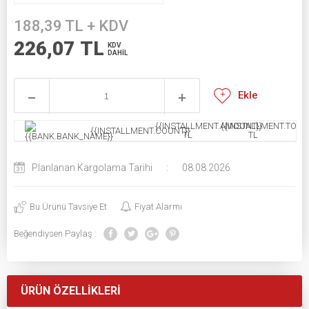
188,39
TL + KDV
226,07
TL
KDV
DAHİL
Ekle
{{INSTALLMENT.AMOUNT}}
{{INSTALLMENT.TOTAL
{{INSTALLMENT.COUNT}}
TL
TL
Planlanan Kargolama Tarihi
:
08.08.2026
Bu Ürünü Tavsiye Et
Fiyat Alarmı
Beğendiysen Paylaş :
ÜRÜN ÖZELLIKLERI