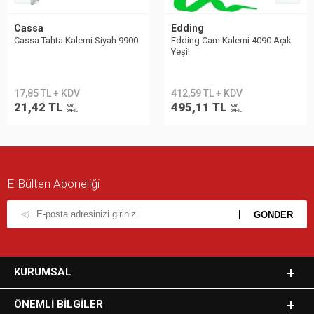
Cassa
Edding
Cassa Tahta Kalemi Siyah 9900
Edding Cam Kalemi 4090 Açık
Yeşil
17,85 TL + KDV
412,59 TL + KDV
21,42 TL
495,11 TL
KDV
KDV
DAHİL
DAHİL
E-Bülten Aboneliği
KURUMSAL
ÖNEMLI BILGILER