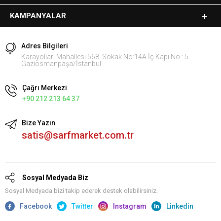
KAMPANYALAR
Adres Bilgileri
Karayolları Mahallesi 568. Sokak No:14A İç Kapı No : 5
Gaziosmanpaşa/İstanbul
Çağrı Merkezi
+90 212 213 64 37
Bize Yazın
satis@sarfmarket.com.tr
Sosyal Medyada Biz
Sosyal Medyada bizi takip ederek destek olabilirsiniz.
Facebook
Twitter
Instagram
Linkedin