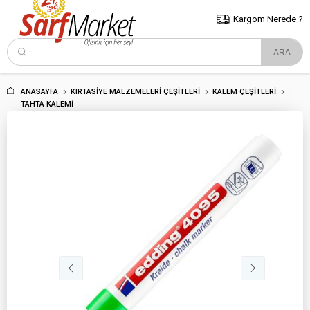
5000 TL ve Üzeri Alışverişlerde İstanbul İçi Kargo Bedava!
Kocaeli
ve Trakya İçin Tıklayın..
Kargom Nerede ?
ANASAYFA
KIRTASIYE MALZEMELERI ÇEŞITLERI
KALEM ÇEŞITLERI
TAHTA KALEMI