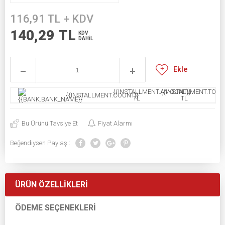
116,91
TL + KDV
140,29
TL
KDV
DAHİL
Ekle
{{INSTALLMENT.AMOUNT}}
{{INSTALLMENT.TOTAL
{{INSTALLMENT.COUNT}}
TL
TL
Bu Ürünü Tavsiye Et
Fiyat Alarmı
Beğendiysen Paylaş :
ÜRÜN ÖZELLIKLERI
ÖDEME SEÇENEKLERI