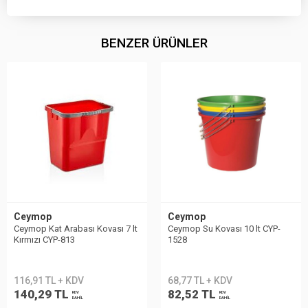
BENZER ÜRÜNLER
Ceymop
Ceymop
Ceymop Kat Arabası Kovası 7 lt
Ceymop Su Kovası 10 lt CYP-
Kırmızı CYP-813
1528
116,91 TL + KDV
68,77 TL + KDV
140,29 TL
82,52 TL
KDV
KDV
DAHİL
DAHİL