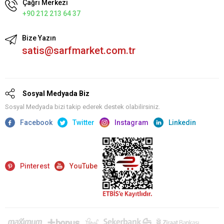
Çağrı Merkezi
+90 212 213 64 37
Bize Yazın
satis@sarfmarket.com.tr
Sosyal Medyada Biz
Sosyal Medyada bizi takip ederek destek olabilirsiniz.
Facebook
Twitter
Instagram
Linkedin
Pinterest
YouTube