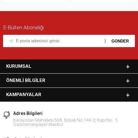
E-Bülten Aboneliği
KURUMSAL
ÖNEMLI BILGILER
KAMPANYALAR
Adres Bilgileri
Karayolları Mahallesi 568. Sokak No:14A İç Kapı No : 5
Gaziosmanpaşa/İstanbul