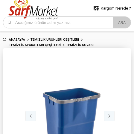
5000 TL ve Üzeri Alışverişlerde İstanbul İçi Kargo Bedava!
Kocaeli
ve Trakya İçin Tıklayın..
Kargom Nerede ?
ANASAYFA
TEMIZLIK ÜRÜNLERI ÇEŞITLERI
TEMIZLIK APARATLARI ÇEŞITLERI
TEMIZLIK KOVASI