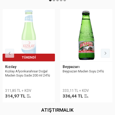
Beypazarı
Sırma
Beypazarı Maden Suyu 24′lü
Sırma Meyveli Soda C Vitaminli
Limon 24'lü
333,11 TL + KDV
365,46 TL + KDV
336,44 TL
369,12 TL
KDV
KDV
DAHİL
DAHİL
ATIŞTIRMALIK