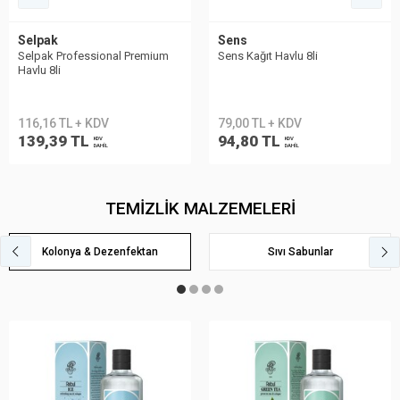
Sens
Selpak
Sens Kağıt Havlu 8li
Selpak Professional Taşınabilir
Havlu Dispenseri
79,00 TL + KDV
548,23 TL + KDV
94,80 TL
657,87 TL
KDV
KDV
DAHİL
DAHİL
TEMİZLİK MALZEMELERİ
Kolonya & Dezenfektan
Sıvı Sabunlar