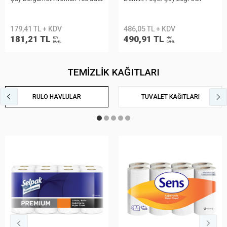
486,05 TL + KDV
741,55 TL + KDV
490,91 TL
748,97 TL
KDV
KDV
DAHİL
DAHİL
TEMİZLİK KAĞITLARI
RULO HAVLULAR
TUVALET KAĞITLARI