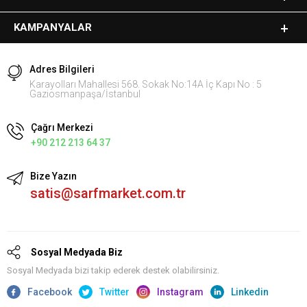
KAMPANYALAR
Adres Bilgileri
Karayolları Mahallesi 568. Sokak No:14A İç Kapı No : 5
Gaziosmanpaşa/İstanbul
Çağrı Merkezi
+90 212 213 64 37
Bize Yazın
satis@sarfmarket.com.tr
Sosyal Medyada Biz
Sosyal Medyada bizi takip ederek destek olabilirsiniz.
Facebook
Twitter
Instagram
Linkedin