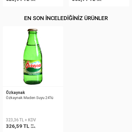
DAHİL
DAHİL
EN SON İNCELEDIĞINIZ ÜRÜNLER
Özkaynak
Özkaynak Maden Suyu 24'lü
323,36 TL + KDV
326,59 TL
KDV
DAHİL