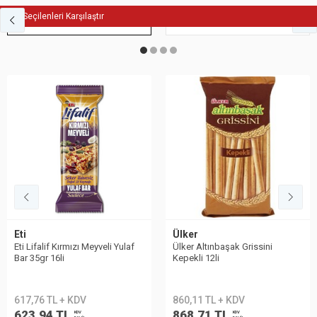
Seçilenleri Karşılaştır
Fit Atıştırmalık
Bisküvi
Ülker
Eti
Ülker Altınbaşak Grissini
Eti Lifalif Kuru Yemişli Bar 12li
Kepekli 12li
paket
860,11 TL + KDV
617,76 TL + KDV
868,71 TL
623,94 TL
KDV
KDV