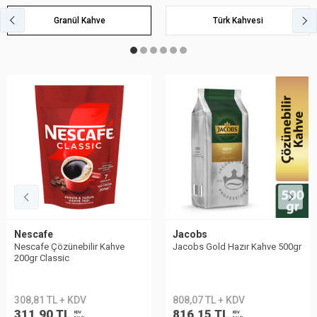
Granül Kahve
Türk Kahvesi
Jacobs
Nescafe
Jacobs Gold Hazır Kahve 500gr
Nescafe Çözünebilir Kahve 1kg
Classic
808,07 TL + KDV
1.496,02 TL + KDV
816,15 TL
1.510,98 TL
KDV
KDV