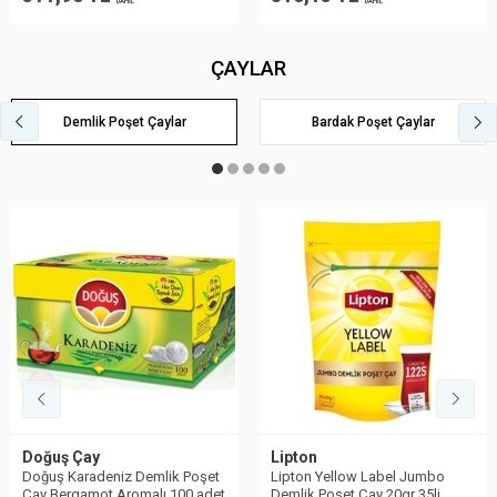
DAHİL
DAHİL
ÇAYLAR
Demlik Poşet Çaylar
Bardak Poşet Çaylar
Lipton
Doğuş Çay
Lipton Yellow Label Jumbo
Doğuş Black Label Demlik
Demlik Poşet Çay 20gr 35li
Poşet 25gr 50 Adet