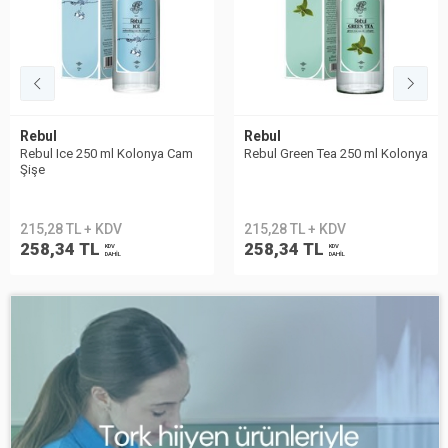
Rebul
Eyüp Sabri Tuncer
Rebul Green Tea 250 ml Kolonya
Eyüp Sabri Tuncer Limon
Kolonyası Sprey Başlıklı 1LT
215,28 TL + KDV
318,76 TL + KDV
258,34 TL
382,51 TL
KDV
KDV
DAHİL
DAHİL