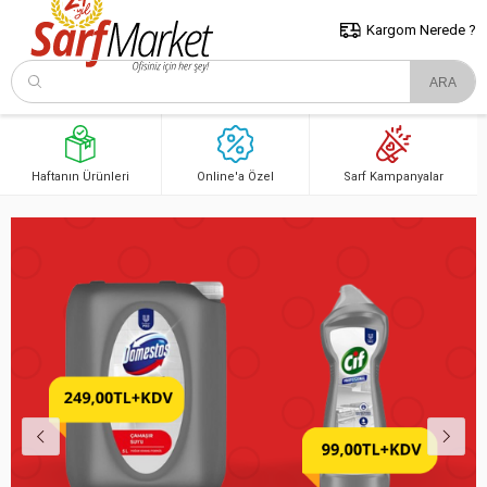
5000 TL ve Üzeri Alışverişlerde İstanbul İçi Kargo Bedava!
Kocaeli
ve Trakya İçin Tıklayın..
Kargom Nerede ?
Haftanın Ürünleri
Online'a Özel
Sarf Kampanyalar