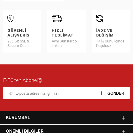
GÜVENLI
HIZLI
İADE VE
ALIŞVERIŞ
TESLIMAT
DEĞIŞIM
256 Bit SSL &
Aynı Gün Kargo
14 İş Günü İçinde
Secure Code
İmkanı
Koşulsuz
E-Bülten Aboneliği
KURUMSAL
ÖNEMLI BILGILER