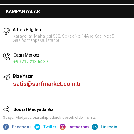
KAMPANYALAR
Adres Bilgileri
Karayolları Mahallesi 568. Sokak No:14A İç Kapı No : 5
Gaziosmanpaşa/İstanbul
Çağrı Merkezi
+90 212 213 64 37
Bize Yazın
satis@sarfmarket.com.tr
Sosyal Medyada Biz
Sosyal Medyada bizi takip ederek destek olabilirsiniz.
Facebook
Twitter
Instagram
Linkedin