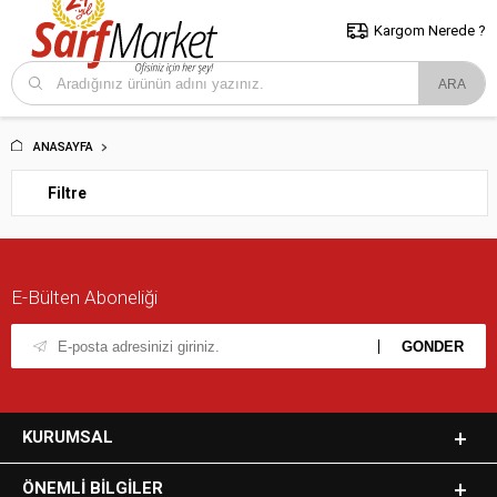
5000 TL ve Üzeri Alışverişlerde İstanbul İçi Kargo Bedava!
Kocaeli
ve Trakya İçin Tıklayın..
Kargom Nerede ?
ANASAYFA
Filtre
E-Bülten Aboneliği
KURUMSAL
ÖNEMLI BILGILER