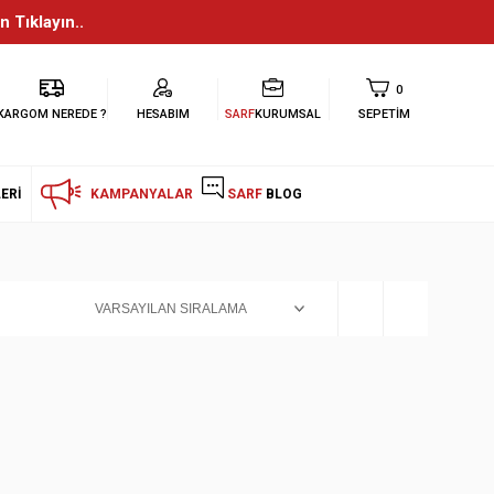
n Tıklayın..
0
KARGOM NEREDE ?
HESABIM
SARF
KURUMSAL
SEPETIM
ERI
KAMPANYALAR
SARF
BLOG