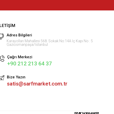
İLETIŞIM
Adres Bilgileri
Karayolları Mahallesi 568. Sokak No:14A İç Kapı No : 5
Gaziosmanpaşa/İstanbul
Çağrı Merkezi
+90 212 213 64 37
Bize Yazın
satis@sarfmarket.com.tr