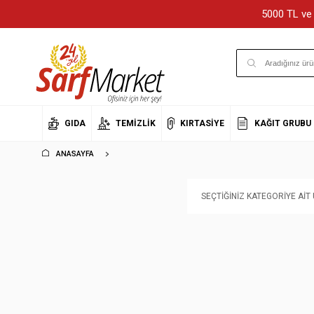
5000 TL ve 
GIDA
TEMIZLIK
KIRTASIYE
KAĞIT GRUBU
ANASAYFA
SEÇTIĞINIZ KATEGORIYE AI