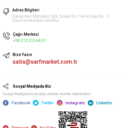
Adres Bilgileri
Karayolları Mahallesi 568. Sokak No:14A İç Kapı No : 5
Gaziosmanpaşa/İstanbul
Çağrı Merkezi
+90 212 213 64 37
Bize Yazın
satis@sarfmarket.com.tr
Sosyal Medyada Biz
Sosyal Medyada bizi takip ederek destek olabilirsiniz.
Facebook
Twitter
Instagram
Linkedin
Pinterest
YouTube