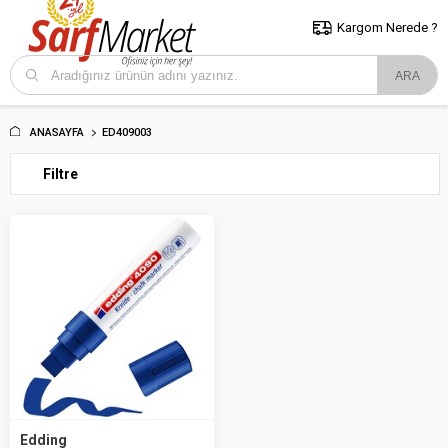
5000 TL ve Üzeri Alışverişlerde İstanbul İçi Kargo Bedava!
Kocaeli
ve Trakya İçin Tıklayın..
Kargom Nerede ?
ANASAYFA
ED409003
Filtre
Edding