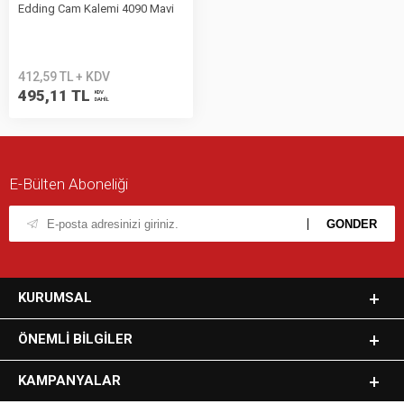
Edding Cam Kalemi 4090 Mavi
412,59 TL + KDV
495,11 TL
KDV
DAHİL
E-Bülten Aboneliği
KURUMSAL
ÖNEMLI BILGILER
KAMPANYALAR