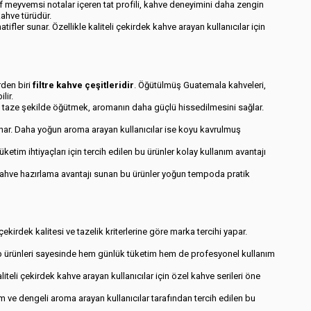
f meyvemsi notalar içeren tat profili, kahve deneyimini daha zengin
kahve türüdür.
tifler sunar. Özellikle kaliteli çekirdek kahve arayan kullanıcılar için
rden biri
filtre kahve çeşitleridir
. Öğütülmüş Guatemala kahveleri,
lir.
ni taze şekilde öğütmek, aromanın daha güçlü hissedilmesini sağlar.
unar. Daha yoğun aroma arayan kullanıcılar ise koyu kavrulmuş
etim ihtiyaçları için tercih edilen bu ürünler kolay kullanım avantajı
kahve hazırlama avantajı sunan bu ürünler yoğun tempoda pratik
kirdek kalitesi ve tazelik kriterlerine göre marka tercihi yapar.
sahip ürünleri sayesinde hem günlük tüketim hem de profesyonel kullanım
teli çekirdek kahve arayan kullanıcılar için özel kahve serileri öne
 ve dengeli aroma arayan kullanıcılar tarafından tercih edilen bu