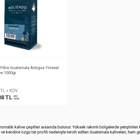
Filtre Guatemala Antigua Yöresel
hve 1000gr
 TL + KDV
38 TL
KDV
DAHİL
omatik kahve çeşitleri arasında bulunur. Yüksek rakımlı bölgelerde yetiştirile
mi ve kendine özgü tat profili nedeniyle tercih edilen Guatemala kahveleri, hem