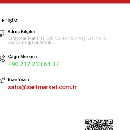
İLETIŞIM
Adres Bilgileri
Karayolları Mahallesi 568. Sokak No:14A İç Kapı No : 5
Gaziosmanpaşa/İstanbul
Çağrı Merkezi
+90 212 213 64 37
Bize Yazın
satis@sarfmarket.com.tr