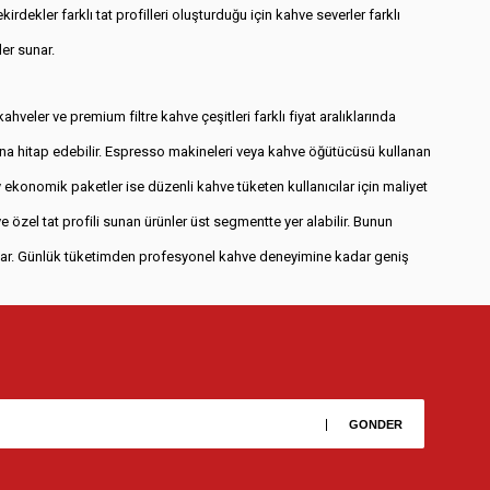
dekler farklı tat profilleri oluşturduğu için kahve severler farklı
ler sunar.
veler ve premium filtre kahve çeşitleri farklı fiyat aralıklarında
rına hitap edebilir. Espresso makineleri veya kahve öğütücüsü kullanan
y ekonomik paketler ise düzenli kahve tüketen kullanıcılar için maliyet
 özel tat profili sunan ürünler üst segmentte yer alabilir. Bunun
 sunar. Günlük tüketimden profesyonel kahve deneyimine kadar geniş