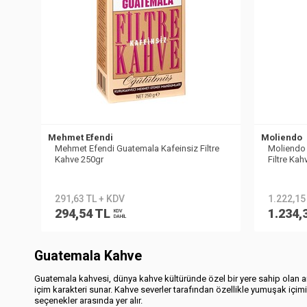
Mehmet Efendi
Moliendo
Mehmet Efendi Guatemala Kafeinsiz Filtre
Moliendo 
Kahve 250gr
Filtre Ka
291,63 TL + KDV
1.222,15
294,54 TL
1.234,
KDV
DAHİL
Guatemala Kahve
Guatemala kahvesi, dünya kahve kültüründe özel bir yere sahip olan ar
içim karakteri sunar. Kahve severler tarafından özellikle yumuşak içi
seçenekler arasında yer alır.