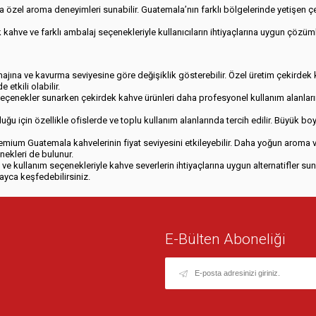
özel aroma deneyimleri sunabilir. Guatemala’nın farklı bölgelerinde yetişen çekir
k kahve ve farklı ambalaj seçenekleriyle kullanıcıların ihtiyaçlarına uygun çözüm
jına ve kavurma seviyesine göre değişiklik gösterebilir. Özel üretim çekirdek kah
etkili olabilir.
lı seçenekler sunarken çekirdek kahve ürünleri daha profesyonel kullanım alanla
ğu için özellikle ofislerde ve toplu kullanım alanlarında tercih edilir. Büyük bo
emium Guatemala kahvelerinin fiyat seviyesini etkileyebilir. Daha yoğun aroma ve
ekleri de bulunur.
j ve kullanım seçenekleriyle kahve severlerin ihtiyaçlarına uygun alternatifler
yca keşfedebilirsiniz.
E-Bülten Aboneliği