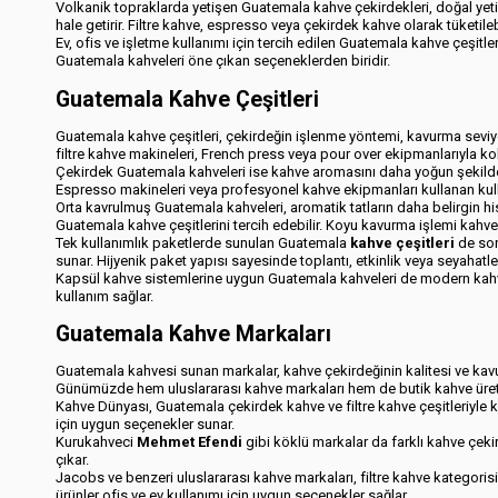
Volkanik topraklarda yetişen Guatemala kahve çekirdekleri, doğal yeti
hale getirir. Filtre kahve, espresso veya çekirdek kahve olarak tüketi
Ev, ofis ve işletme kullanımı için tercih edilen Guatemala kahve çeşitleri
Guatemala kahveleri öne çıkan seçeneklerden biridir.
Guatemala Kahve Çeşitleri
Guatemala kahve çeşitleri, çekirdeğin işlenme yöntemi, kavurma seviyes
filtre kahve makineleri, French press veya pour over ekipmanlarıyla kol
Çekirdek Guatemala kahveleri ise kahve aromasını daha yoğun şekilde d
Espresso makineleri veya profesyonel kahve ekipmanları kullanan kulla
Orta kavrulmuş Guatemala kahveleri, aromatik tatların daha belirgin h
Guatemala kahve çeşitlerini tercih edebilir. Koyu kavurma işlemi kahven
Tek kullanımlık paketlerde sunulan Guatemala
kahve çeşitleri
de son 
sunar. Hijyenik paket yapısı sayesinde toplantı, etkinlik veya seyahatlerd
Kapsül kahve sistemlerine uygun Guatemala kahveleri de modern kahve 
kullanım sağlar.
Guatemala Kahve Markaları
Guatemala kahvesi sunan markalar, kahve çekirdeğinin kalitesi ve kavurm
Günümüzde hem uluslararası kahve markaları hem de butik kahve üreti
Kahve Dünyası, Guatemala çekirdek kahve ve filtre kahve çeşitleriyle k
için uygun seçenekler sunar.
Kurukahveci
Mehmet Efendi
gibi köklü markalar da farklı kahve çekir
çıkar.
Jacobs ve benzeri uluslararası kahve markaları, filtre kahve kategori
ürünler ofis ve ev kullanımı için uygun seçenekler sağlar.