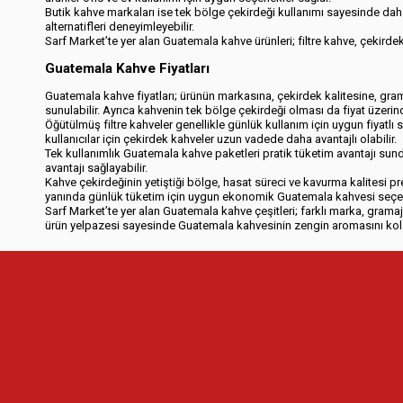
Butik kahve markaları ise tek bölge çekirdeği kullanımı sayesinde daha 
alternatifleri deneyimleyebilir.
Sarf Market’te yer alan Guatemala kahve ürünleri; filtre kahve, çekirde
Guatemala Kahve Fiyatları
Guatemala kahve fiyatları; ürünün markasına, çekirdek kalitesine, grama
sunulabilir. Ayrıca kahvenin tek bölge çekirdeği olması da fiyat üzerinde 
Öğütülmüş filtre kahveler genellikle günlük kullanım için uygun fiyat
kullanıcılar için çekirdek kahveler uzun vadede daha avantajlı olabilir.
Tek kullanımlık Guatemala kahve paketleri pratik tüketim avantajı sundu
avantajı sağlayabilir.
Kahve çekirdeğinin yetiştiği bölge, hasat süreci ve kavurma kalitesi pr
yanında günlük tüketim için uygun ekonomik Guatemala kahvesi seçen
Sarf Market’te yer alan Guatemala kahve çeşitleri; farklı marka, grama
ürün yelpazesi sayesinde Guatemala kahvesinin zengin aromasını kola