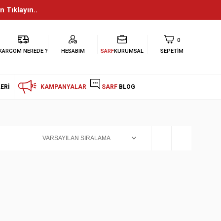
n Tıklayın..
0
KARGOM NEREDE ?
HESABIM
SARF
KURUMSAL
SEPETIM
ERI
KAMPANYALAR
SARF
BLOG