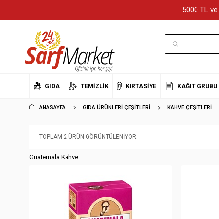
5000 TL ve 
GIDA
TEMIZLIK
KIRTASIYE
KAĞIT GRUBU
ANASAYFA
GIDA ÜRÜNLERI ÇEŞITLERI
KAHVE ÇEŞITLERI
TOPLAM 2 ÜRÜN GÖRÜNTÜLENIYOR.
Guatemala Kahve