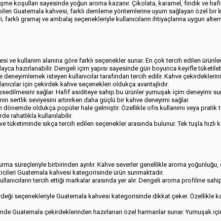
şme koşulları sayesinde yoğun aroma kazanır. Çikolata, karamel, fındık ve hafi
lebilen Guatemala kahvesi, farklı demleme yöntemlerine uyum sağlayan özel bir 
; farklı gramaj ve ambalaj seçenekleriyle kullanıcıların ihtiyaçlarına uygun alterna
i ve kullanım alanına göre farklı seçenekler sunar. En çok tercih edilen ürünle
ayca hazırlanabilir. Dengeli içim yapısı sayesinde gün boyunca keyifle tüketilebi
eneyimlemek isteyen kullanıcılar tarafından tercih edilir. Kahve çekirdekleri
nıcılar için çekirdek kahve seçenekleri oldukça avantajlıdır.
issedilmesini sağlar. Hafif asiditeye sahip bu ürünler yumuşak içim deneyimi s
in sertlik seviyesini artırırken daha güçlü bir kahve deneyimi sağlar.
dönemde oldukça popüler hale gelmiştir. Özellikle ofis kullanımı veya pratik tük
e rahatlıkla kullanılabilir.
tüketiminde sıkça tercih edilen seçenekler arasında bulunur. Tek tuşla hızlı 
a süreçleriyle birbirinden ayrılır. Kahve severler genellikle aroma yoğunluğu, çe
cileri Guatemala kahvesi kategorisinde ürün sunmaktadır.
ullanıcıların tercih ettiği markalar arasında yer alır. Dengeli aroma profiline 
deği seçenekleriyle Guatemala kahvesi kategorisinde dikkat çeker. Özellikle kali
sinde Guatemala çekirdeklerinden hazırlanan özel harmanlar sunar. Yumuşak içim