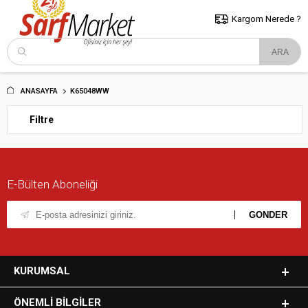
5000 TL ve Üzeri Alışverişlerde İstanbul İçi Kargo Bedava!
Kocaeli
ve Trakya İçin Tıklayın..
Kargom Nerede ?
ANASAYFA
K65048WW
Filtre
E-Bülten Aboneliği
KURUMSAL
ÖNEMLI BILGILER