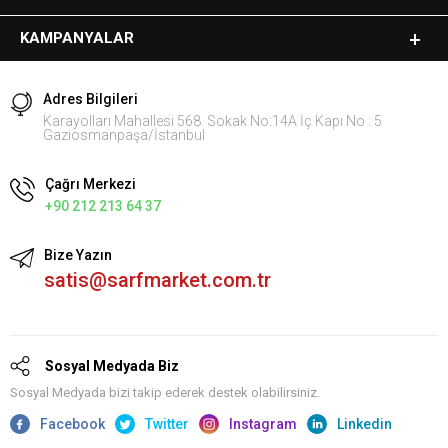
KAMPANYALAR
Adres Bilgileri
Karayolları Mahallesi 568. Sokak No:14A İç Kapı No : 5
Gaziosmanpaşa/İstanbul
Çağrı Merkezi
+90 212 213 64 37
Bize Yazın
satis@sarfmarket.com.tr
Sosyal Medyada Biz
Sosyal Medyada bizi takip ederek destek olabilirsiniz.
Facebook
Twitter
Instagram
Linkedin