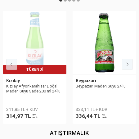
TÜKENDI
Kızılay
Beypazarı
Kızılay Afyonkarahisar Doğal
Beypazarı Maden Suyu 24′lü
Maden Suyu Sade 200 ml 24'lü
311,85 TL + KDV
333,11 TL + KDV
314,97 TL
336,44 TL
KDV
KDV
DAHİL
DAHİL
ATIŞTIRMALIK