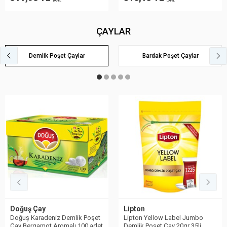
DAHİL
DAHİL
ÇAYLAR
Demlik Poşet Çaylar
Bardak Poşet Çaylar
Doğuş Çay
Lipton
Doğuş Karadeniz Demlik Poşet
Lipton Yellow Label Jumbo
Çay Bergamot Aromalı 100 adet
Demlik Poşet Çay 20gr 35li