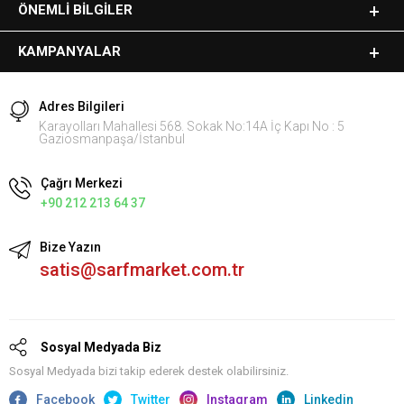
ÖNEMLI BILGILER
KAMPANYALAR
Adres Bilgileri
Karayolları Mahallesi 568. Sokak No:14A İç Kapı No : 5
Gaziosmanpaşa/İstanbul
Çağrı Merkezi
+90 212 213 64 37
Bize Yazın
satis@sarfmarket.com.tr
Sosyal Medyada Biz
Sosyal Medyada bizi takip ederek destek olabilirsiniz.
Facebook
Twitter
Instagram
Linkedin