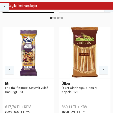
Seçilenleri Karşılaştır
Fit Atıştırmalık
Bisküvi
Eti
Ülker
Eti Lifalif Kırmızı Meyveli Yulaf
Ülker Altınbaşak Grissini
Bar 35gr 16li
Kepekli 12li
617,76 TL + KDV
860,11 TL + KDV
623,94 TL
868,71 TL
KDV
KDV