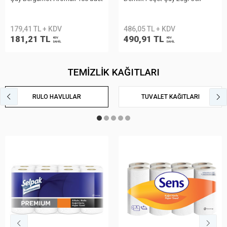
179,41 TL + KDV
486,05 TL + KDV
181,21 TL
490,91 TL
KDV
KDV
DAHİL
DAHİL
TEMİZLİK KAĞITLARI
RULO HAVLULAR
TUVALET KAĞITLARI