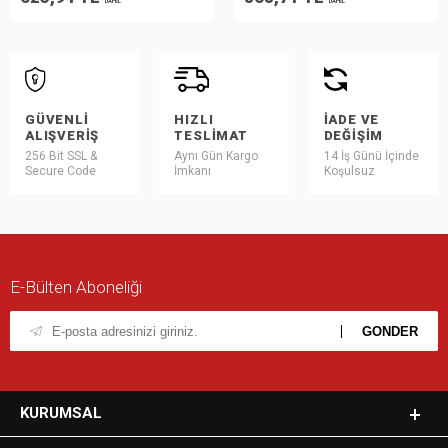
DAHİL
DAHİL
GÜVENLI
HIZLI
İADE VE
ALIŞVERIŞ
TESLIMAT
DEĞIŞIM
256 Bit SSL &
Aynı Gün Kargo
14 İş Günü İçinde
Secure Code
İmkanı
Koşulsuz
E-Bülten Aboneliği
KURUMSAL