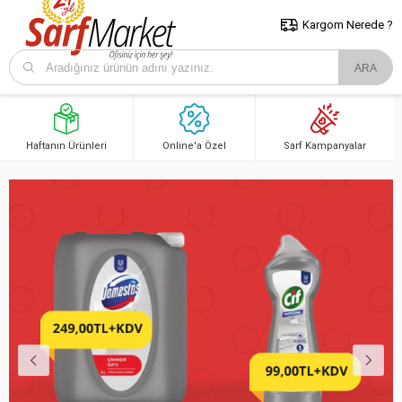
5000 TL ve Üzeri Alışverişlerde İstanbul İçi Kargo Bedava!
Kocaeli
ve Trakya İçin Tıklayın..
Kargom Nerede ?
Haftanın Ürünleri
Online'a Özel
Sarf Kampanyalar