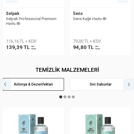
Selpak
Sens
Selpak Professional Premium
Sens Kağıt Havlu 8li
Havlu 8li
116,16 TL + KDV
79,00 TL + KDV
139,39 TL
94,80 TL
KDV
KDV
DAHİL
DAHİL
TEMİZLİK MALZEMELERİ
Kolonya & Dezenfektan
Sıvı Sabunlar