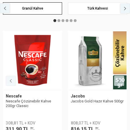
Granül Kahve
Türk Kahvesi
Nescafe
Jacobs
Nescafe Çözünebilir Kahve
Jacobs Gold Hazır Kahve 500gr
200gr Classic
308,81 TL + KDV
808,07 TL + KDV
311,90 TL
816,15 TL
KDV
KDV