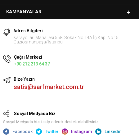
KAMPANYALAR
Adres Bilgileri
Karayolları Mahallesi 568. Sokak No:14A İç Kapı No : 5
Gaziosmanpaşa/İstanbul
Çağrı Merkezi
+90 212 213 64 37
Bize Yazın
satis@sarfmarket.com.tr
Sosyal Medyada Biz
Sosyal Medyada bizi takip ederek destek olabilirsiniz.
Facebook
Twitter
Instagram
Linkedin