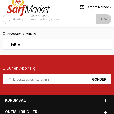
5000 TL ve Üzeri Alışverişlerde İstanbul İçi Kargo Bedava!
Kocaeli
ve Trakya İçin Tıklayın..
Kargom Nerede ?
ANASAYFA
MELITO
Filtre
E-Bülten Aboneliği
KURUMSAL
ÖNEMLI BILGILER