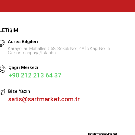
İLETIŞIM
Adres Bilgileri
Karayolları Mahallesi 568. Sokak No:14A İç Kapı No : 5
Gaziosmanpaşa/İstanbul
Çağrı Merkezi
+90 212 213 64 37
Bize Yazın
satis@sarfmarket.com.tr