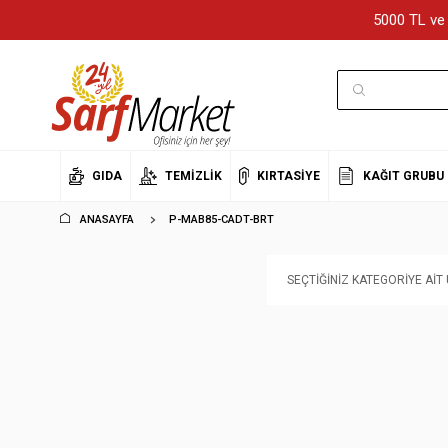
5000 TL ve 
GIDA
TEMIZLIK
KIRTASIYE
KAĞIT GRUBU
ANASAYFA
P-MAB85-CADT-BRT
SEÇTIĞINIZ KATEGORIYE AI