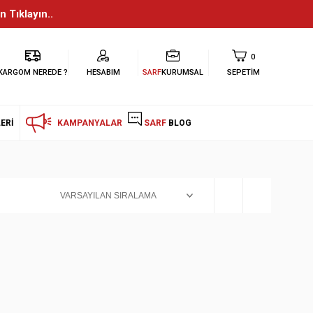
n Tıklayın..
0
KARGOM NEREDE ?
HESABIM
SARF
KURUMSAL
SEPETIM
ERI
KAMPANYALAR
SARF
BLOG