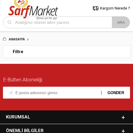
5000 TL ve Üzeri Alışverişlerde İstanbul İçi Kargo Bedava!
Kocaeli
ve Trakya İçin Tıklayın..
Kargom Nerede ?
ANASAYFA
Filtre
E-Bülten Aboneliği
KURUMSAL
ÖNEMLI BILGILER