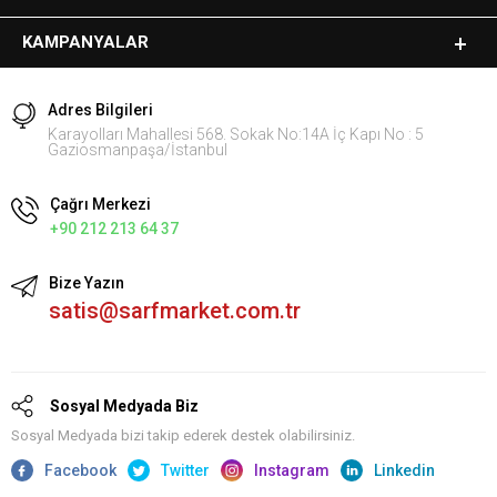
KAMPANYALAR
Adres Bilgileri
Karayolları Mahallesi 568. Sokak No:14A İç Kapı No : 5
Gaziosmanpaşa/İstanbul
Çağrı Merkezi
+90 212 213 64 37
Bize Yazın
satis@sarfmarket.com.tr
Sosyal Medyada Biz
Sosyal Medyada bizi takip ederek destek olabilirsiniz.
Facebook
Twitter
Instagram
Linkedin