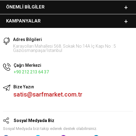
ÖNEMLI BILGILER
KAMPANYALAR
Adres Bilgileri
Karayolları Mahallesi 568. Sokak No:14A İç Kapı No : 5
Gaziosmanpaşa/İstanbul
Çağrı Merkezi
+90 212 213 64 37
Bize Yazın
satis@sarfmarket.com.tr
Sosyal Medyada Biz
Sosyal Medyada bizi takip ederek destek olabilirsiniz.