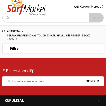
5000 TL ve Üzeri Alışverişlerde İstanbul İçi Kargo Bedava!
Kocaeli
ve Trakya İçin Tıklayın..
Kargom Nerede ?
ANASAYFA
SELPAK PROFESSIONAL TOUCH Z KATLI HAVLU DISPENSERI BEYAZ
7900014
Filtre
E-Bülten Aboneliği
KURUMSAL