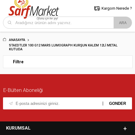
5000 TL ve Üzeri Alışverişlerde İstanbul İçi Kargo Bedava!
Kocaeli
ve Trakya İçin Tıklayın..
Kargom Nerede ?
ANASAYFA
STAEDTLER 100 G12 MARS LUMOGRAPH KURŞUN KALEM 12LI METAL
KUTUDA
Filtre
E-Bülten Aboneliği
KURUMSAL