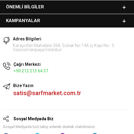
ÖNEMLI BILGILER
KAMPANYALAR
Adres Bilgileri
Karayolları Mahallesi 568. Sokak No:14A İç Kapı No : 5
Gaziosmanpaşa/İstanbul
Çağrı Merkezi
+90 212 213 64 37
Bize Yazın
satis@sarfmarket.com.tr
Sosyal Medyada Biz
Sosyal Medyada bizi takip ederek destek olabilirsiniz.