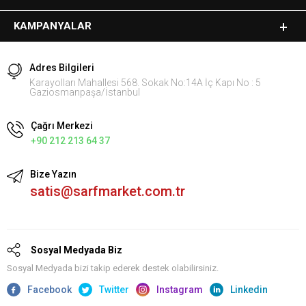
KAMPANYALAR
Adres Bilgileri
Karayolları Mahallesi 568. Sokak No:14A İç Kapı No : 5
Gaziosmanpaşa/İstanbul
Çağrı Merkezi
+90 212 213 64 37
Bize Yazın
satis@sarfmarket.com.tr
Sosyal Medyada Biz
Sosyal Medyada bizi takip ederek destek olabilirsiniz.
Facebook
Twitter
Instagram
Linkedin