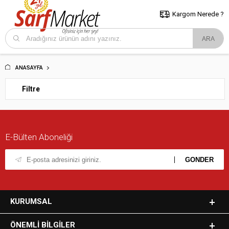
5000 TL ve Üzeri Alışverişlerde İstanbul İçi Kargo Bedava!
Kocaeli
ve Trakya İçin Tıklayın..
Kargom Nerede ?
ANASAYFA
Filtre
E-Bülten Aboneliği
KURUMSAL
ÖNEMLI BILGILER