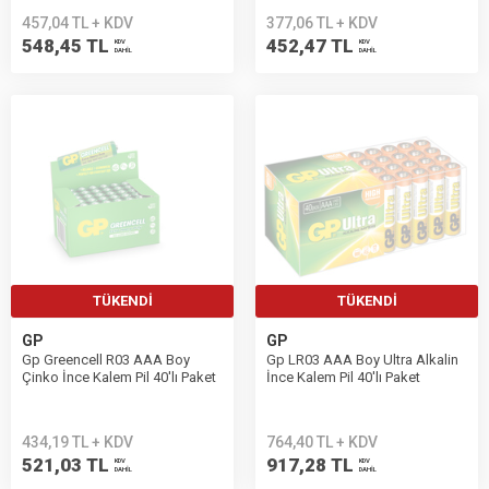
457,04 TL + KDV
377,06 TL + KDV
548,45 TL
452,47 TL
KDV
KDV
DAHİL
DAHİL
TÜKENDI
TÜKENDI
GP
GP
Gp Greencell R03 AAA Boy
Gp LR03 AAA Boy Ultra Alkalin
Çinko İnce Kalem Pil 40'lı Paket
İnce Kalem Pil 40'lı Paket
GP24G-2S2
GP24AUT-2B40
434,19 TL + KDV
764,40 TL + KDV
521,03 TL
917,28 TL
KDV
KDV
DAHİL
DAHİL