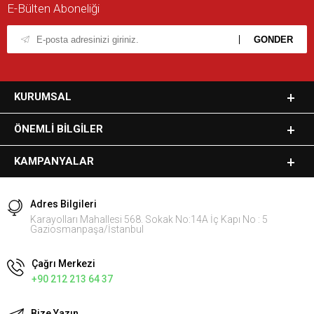
E-Bülten Aboneliği
KURUMSAL
ÖNEMLI BILGILER
KAMPANYALAR
Adres Bilgileri
Karayolları Mahallesi 568. Sokak No:14A İç Kapı No : 5
Gaziosmanpaşa/İstanbul
Çağrı Merkezi
+90 212 213 64 37
Bize Yazın