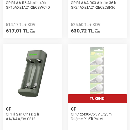
GP Pil AA R6 Alkalin 40 lı
GP Pil AAA R03 Alkalin 36 lı
GP15AXETA21-2ECSWC40
GP24AXETA21-2ECECBF36
514,17 TL + KDV
525,60 TL + KDV
617,01 TL
630,72 TL
KDV
KDV
DAHİL
DAHİL
TÜKENDI
GP
GP
GP Pil Şarj Cihazı 2 li
GP CR2430-C5 3V Lityum
AA/AAA/9V C812
Düğme Pil 5'li Paket