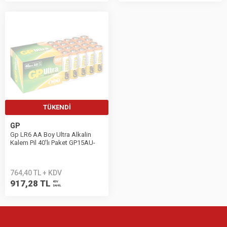
TÜKENDI
GP
Gp LR6 AA Boy Ultra Alkalin
Kalem Pil 40'lı Paket GP15AU-
2B40
764,40 TL + KDV
917,28 TL
KDV
DAHİL