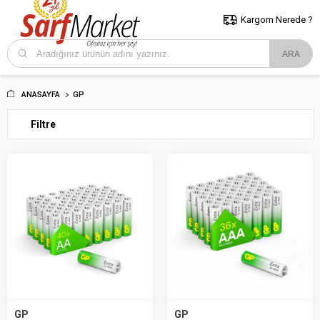
5000 TL ve Üzeri Alışverişlerde İstanbul İçi Kargo Bedava!
Kocaeli
ve Trakya İçin Tıklayın..
Kargom Nerede ?
ANASAYFA
GP
Filtre
GP
GP