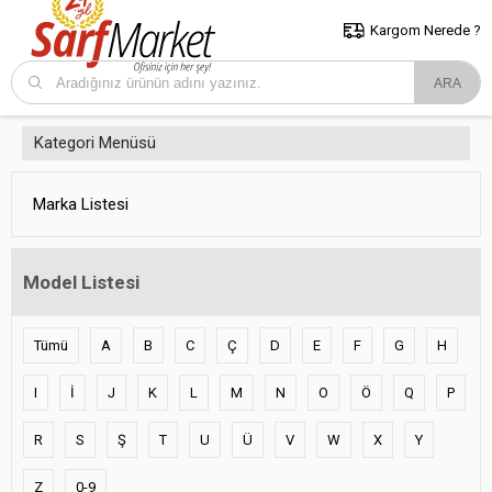
5000 TL ve Üzeri Alışverişlerde İstanbul İçi Kargo Bedava!
Kocaeli
ve Trakya İçin Tıklayın..
Kargom Nerede ?
Kategori Menüsü
Marka Listesi
Model Listesi
Tümü
A
B
C
Ç
D
E
F
G
H
I
İ
J
K
L
M
N
O
Ö
Q
P
R
S
Ş
T
U
Ü
V
W
X
Y
Z
0-9