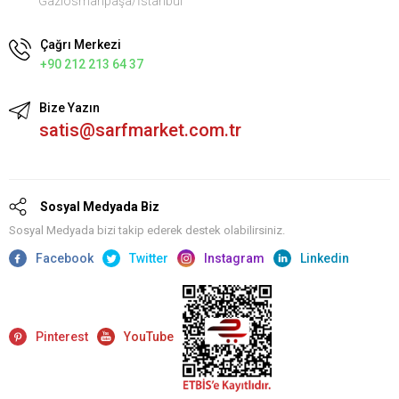
Gaziosmanpaşa/İstanbul
Çağrı Merkezi
+90 212 213 64 37
Bize Yazın
satis@sarfmarket.com.tr
Sosyal Medyada Biz
Sosyal Medyada bizi takip ederek destek olabilirsiniz.
Facebook
Twitter
Instagram
Linkedin
Pinterest
YouTube