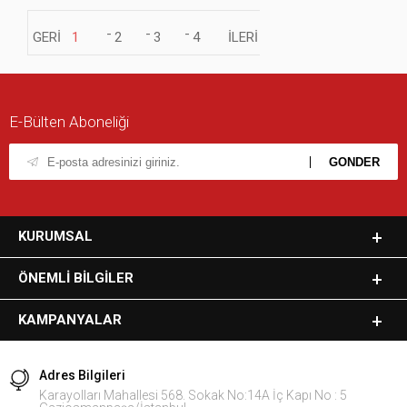
1
2
3
4
E-Bülten Aboneliği
KURUMSAL
ÖNEMLI BILGILER
KAMPANYALAR
Adres Bilgileri
Karayolları Mahallesi 568. Sokak No:14A İç Kapı No : 5